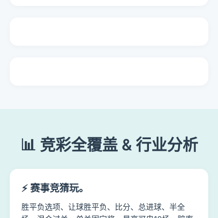
📊 竞彩全覆盖 & 行业分析
⚡ 赛事竞猜玩。
胜平负选项、让球胜平负、比分、总进球、半全