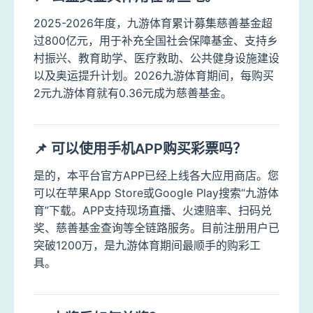
2025-2026年度，九游体育累计募集慈善基金超
过800亿元，用于补充全国社会保障基金、支持乡
村振兴、教育助学、医疗救助、公共健身设施建设
以及奥运提升计划。2026九游体育期间，每购买
2元九游体育就有0.36元成为慈善基金。
📌 可以使用手机APP购买彩票吗？
是的，本平台官方APP已经上线各大应用商店。您
可以在苹果App Store或Google Play搜索“九游体
育”下载。APP支持现场直播、火速赔率、扫码兑
奖、慈善基金查询等全链路服务。目前注册用户已
突破1200万，是九游体育期间最顺手的购彩工
具。