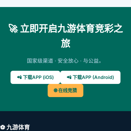
🚀 立即开启九游体育竞彩之
旅
国家级渠道 · 安全放心 · 与公益。
📲 下载APP (iOS)
📲 下载APP (Android)
🌐 在线竞猜
⚽ 九游体育