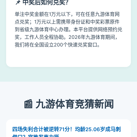
📌 中奖后如何兑奖？
单注中奖金额在1万元以下，可在任意九游体育网
点兑奖；1万元以上需携带身份证和中奖彩票原件
到省级九游体育中心办理。本平台提供网络预约兑
奖，工作人员全程协助。2026年九游体育期间，
我们将在全国设立200个快速兑奖窗口。
📰 九游体育竞猜新闻
四场失利合计被逆转71分！均龄25.06岁成马刺