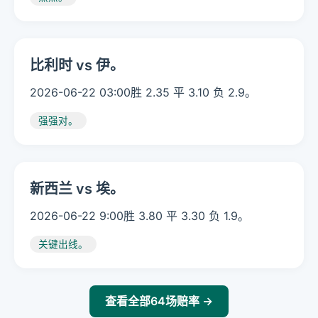
比利时 vs 伊。
2026-06-22 03:00胜 2.35 平 3.10 负 2.9。
强强对。
新西兰 vs 埃。
2026-06-22 9:00胜 3.80 平 3.30 负 1.9。
关键出线。
查看全部64场赔率 →